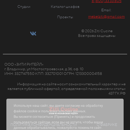
8 (800) 33 33 805
Студии
Каталог шкафов
Email:
mebelziti@gmail.com
Проекты
© 2026 Ziti Cucine
Все права защищены
ООО «ЗИТИ РИТЕЙЛ»
г. Владимир, ул Мостостроевская, д.3б, оф. 10
ИНН: 3327147550 КПП: 332701001 ОГРН: 1213300004158
Информация на сайте носит ознакомительный характер и не
является публичной офертой, определяемой положениями статьи
437 ГК РФ
Используя наш сайт, вы даете согласие на обработку
файлов cookie и пользовательских данных.
Вы можете согласиться (Принять) и продолжить
пользоваться сайтом, если вы не хотите, чтобы ваши
ПОЛИТИКА КОНФИДЕНЦИАЛЬНОСТИ
О ФАБРИКЕ
данные обрабатывались, пожалуйста покиньте сайт.