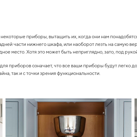
ы некоторые приборы, вытащить их, когда они нам понадобятс
задней части нижнего шкафа, или наоборот лезть на самую ве
ное место. Хотя это может быть неприглядно, зато, под рукой
ля приборов означает, что все ваши приборы будут легко до
айна, так и с точки зрения функциональности.