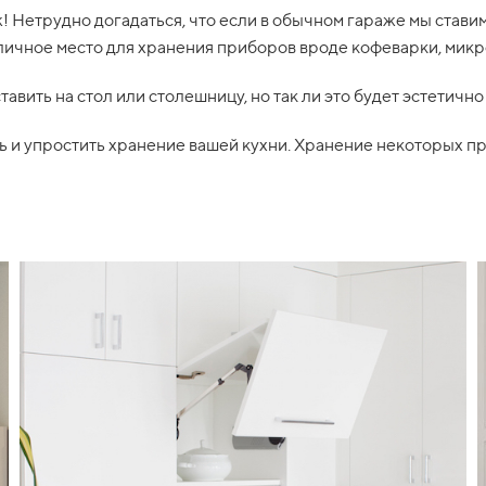
ж! Нетрудно догадаться, что если в обычном гараже мы стави
тличное место для хранения приборов вроде кофеварки, микр
вить на стол или столешницу, но так ли это будет эстетично
ь и упростить хранение вашей кухни. Хранение некоторых п