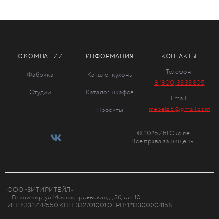
О КОМПАНИИ
ИНФОРМАЦИЯ
КОНТАКТЫ
Телефон:
Фабрика
Каталог кухонь
8 (800) 33 33 805
Студии
Каталог шкафов
Email:
mebelziti@gmail.com
Проекты
© 2026 Ziti Cucine
Все права защищены
ООО «ЗИТИ РИТЕЙЛ»
г. Владимир, ул Мостостроевская, д.3б, оф. 10
ИНН: 3327147550 КПП: 332701001 ОГРН: 1213300004158