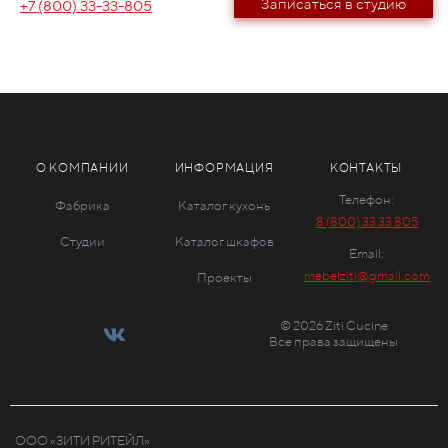
Записаться в студию
+7 (800) 33-33-805
О КОМПАНИИ
ИНФОРМАЦИЯ
КОНТАКТЫ
Телефон:
Фабрика
Каталог кухонь
8 (800) 33 33 805
Студии
Каталог шкафов
Email:
mebelziti@gmail.com
Проекты
© 2026 Ziti Cucine
Все права защищены
ООО «ЗИТИ РИТЕЙЛ»