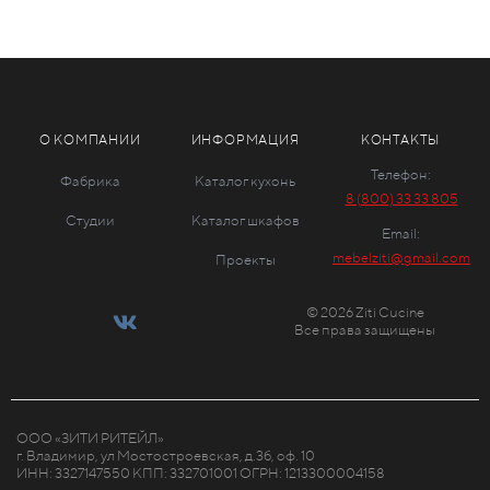
О КОМПАНИИ
ИНФОРМАЦИЯ
КОНТАКТЫ
Телефон:
Фабрика
Каталог кухонь
8 (800) 33 33 805
Студии
Каталог шкафов
Email:
mebelziti@gmail.com
Проекты
© 2026 Ziti Cucine
Все права защищены
ООО «ЗИТИ РИТЕЙЛ»
г. Владимир, ул Мостостроевская, д.3б, оф. 10
ИНН: 3327147550 КПП: 332701001 ОГРН: 1213300004158