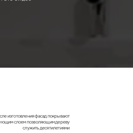
сле изготовления фасад покрывают
ующим слоем позволяющим дереву
служить десятилетиями