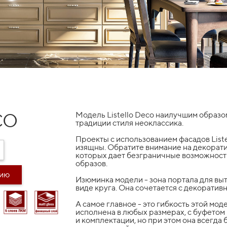
CO
Модель Listello Deco наилучшим образо
традиции стиля неоклассика.
Проекты с использованием фасадов List
изящны. Обратите внимание на декорат
которых дает безграничные возможност
образов.
дию
Изюминка модели - зона портала для вы
виде круга. Она сочетается с декоратив
А самое главное - это гибкость этой моде
исполнена в любых размерах, с буфетом и
и комплектации, но при этом она всегда