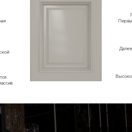
ная
Первый
Далее
ской
Высоко
тся
массив