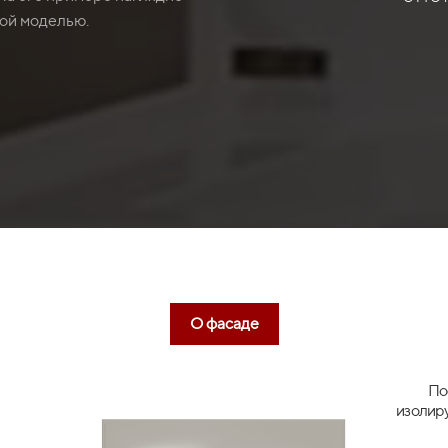
ной моделью.
О фасаде
По
изолир