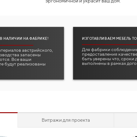
эргономичной и украсит ваш дом.
 В НАЛИЧИИ НА ФАБРИКЕ!
ИЗГОТАВЛИВАЕМ МЕБЕЛЬ ТО
Для фабрики соблюдение
атериалов австрийского,
предоставления качестве
изводства запасены
быть уверены что, сроки
ются. Все ваши
выполнены в рамках дого
те будут реализованы
Витражи для проекта
идуально