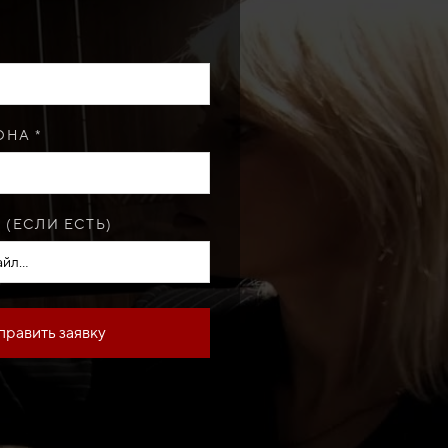
НА *
 (ЕСЛИ ЕСТЬ)
йл...
править заявку