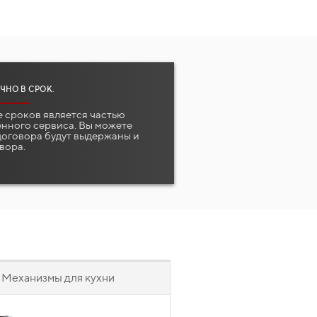
ЧНО В СРОК.
 сроков является частью
нного сервиса. Вы можете
 договора будут выдержаны и
вора.
Механизмы для кухни