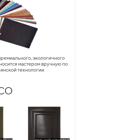
уально облегчить габаритную
 элегантности и визуальной
ремиального, экологичного
носится мастером вручную по
янской технологии.
ГОТИЧЕСКАЯ
ECO
METABOX
ПОДЬЕМНИКИ
обнее
Подробнее