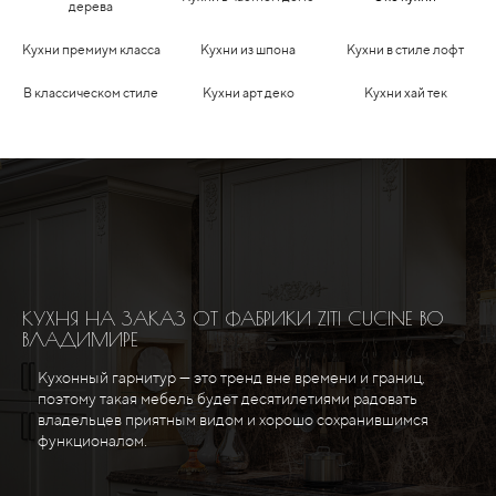
дерева
Кухни премиум класса
Кухни из шпона
Кухни в стиле лофт
В классическом стиле
Кухни арт деко
Кухни хай тек
КУХНЯ НА ЗАКАЗ ОТ ФАБРИКИ ZITI CUCINE ВО
ВЛАДИМИРЕ
Кухонный гарнитур — это тренд вне времени и границ,
поэтому такая мебель будет десятилетиями радовать
владельцев приятным видом и хорошо сохранившимся
функционалом.