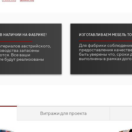
 В НАЛИЧИИ НА ФАБРИКЕ!
ИЗГОТАВЛИВАЕМ МЕБЕЛЬ ТО
Для фабрики соблюдение
атериалов австрийского,
предоставления качестве
изводства запасены
быть уверены что, сроки
ются. Все ваши
выполнены в рамках дого
те будут реализованы
Витражи для проекта
идуально