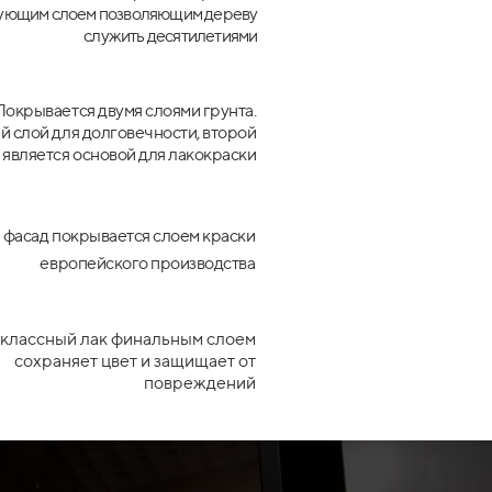
ующим слоем позволяющим дереву
служить десятилетиями
Покрывается двумя слоями грунта.
 слой для долговечности, второй
является основой для лакокраски
 фасад покрывается слоем краски
европейского производства
классный лак финальным слоем
сохраняет цвет и защищает от
повреждений