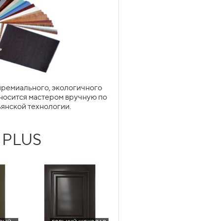
уально облегчить габаритную
 элегантности и визуальной
ремиального, экологичного
носится мастером вручную по
янской технологии.
ГОТИЧЕСКАЯ
 PLUS
METABOX
ПОДЬЕМНИКИ
обнее
Подробнее