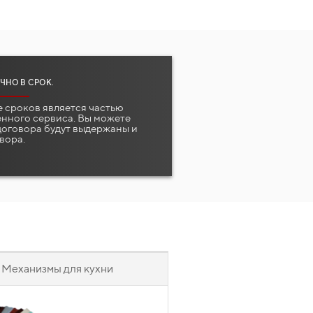
ЧНО В СРОК.
 сроков является частью
нного сервиса. Вы можете
 договора будут выдержаны и
вора.
Механизмы для кухни