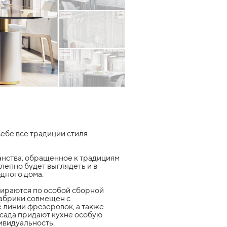
себе все традиции стиля
нства, обращенное к традициям
лепно будет выглядеть и в
одного дома.
обираются по особой сборной
фабрики совмещен с
 линии фрезеровок, а также
сада придают кухне особую
ивидуальность.