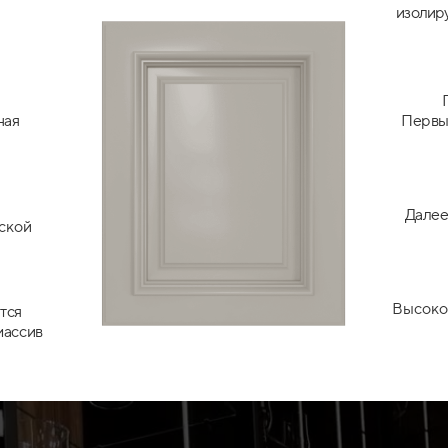
изолир
ная
Первый
Далее
ской
Высоко
тся
массив