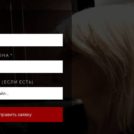
НА *
 (ЕСЛИ ЕСТЬ)
йл...
править заявку