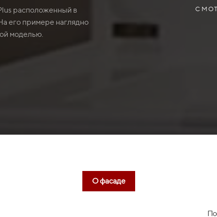
СМОТ
 Plus расположенный в
 На его примере наглядно
ной моделью.
О фасаде
По