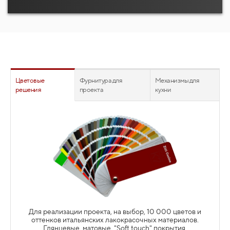
Цветовые
Фурнитура для
Механизмы для
решения
проекта
кухни
Для каждого проекта индивидуально подбирается
фурнитура. От петель и ручек до автоматических серво-
приводных механизмов. С учетом бюджета и
потребностей владельца. Вы не переплачиваете за
фурнитуру при заказе. Объёмы и специальные условия
фабрики позволяют нам дать заказчику адекватную цену
на комплектующие австрийских, немецких, итальянских и
российских производителей. Все прозрачно.
Для реализации проекта, на выбор, 10 000 цветов и
оттенков итальянских лакокрасочных материалов.
Глянцевые, матовые, "Soft touch" покрытия.