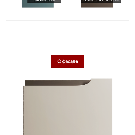
БИРЮЗОВЫЙ
ТЕМНО-КОРИЧНЕВЫЙ
Подробнее
SPACE TOWER — ДЛЯ ЗАПАСОВ
О фасаде
Подробнее
ЯЩИКИ METABOX