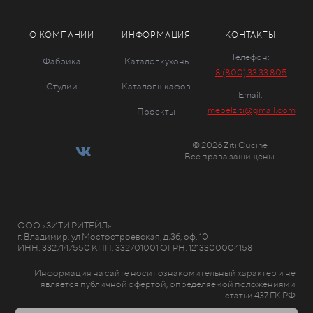
О КОМПАНИИ
ИНФОРМАЦИЯ
КОНТАКТЫ
Телефон:
Фабрика
Каталог кухонь
8 (800) 33 33 805
Студии
Каталог шкафов
Email:
mebelziti@gmail.com
Проекты
© 2026 Ziti Cucine
Все права защищены
ООО «ЗИТИ РИТЕЙЛ»
г. Владимир, ул Мостостроевская, д.3б, оф. 10
ИНН: 3327147550 КПП: 332701001 ОГРН: 1213300004158
Информация на сайте носит ознакомительный характер и не
является публичной офертой, определяемой положениями
статьи 437 ГК РФ