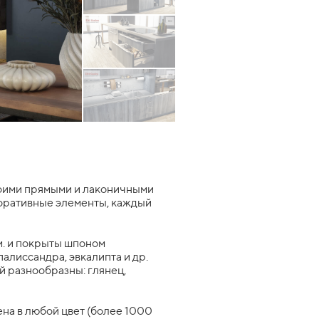
воими прямыми и лаконичными
коративные элементы, каждый
м. и покрыты шпоном
палиссандра, эвкалипта и др.
 разнообразны: глянец,
на в любой цвет (более 1000