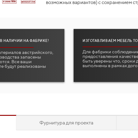
возможных вариантов) с сохранением ст
 В НАЛИЧИИ НА ФАБРИКЕ!
ИЗГОТАВЛИВАЕМ МЕБЕЛЬ ТО
Для фабрики соблюдение
атериалов австрийского,
предоставления качестве
изводства запасены
быть уверены что, сроки
ются. Все ваши
выполнены в рамках дого
те будут реализованы
Фурнитура для проекта