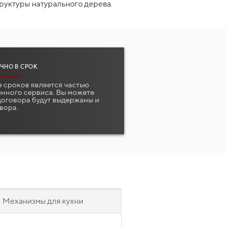
руктуры натурального дерева.
ЧНО В СРОК.
 сроков является частью
нного сервиса. Вы можете
 договора будут выдержаны и
вора.
Механизмы для кухни