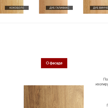
робнее
ЯЩИКИ METABOX
Подробнее
ПОДЬ
КОКОБОЛО
ДУБ ГАЛИФАКС
ДУБ ВИНЧ
О фасаде
По
изолир