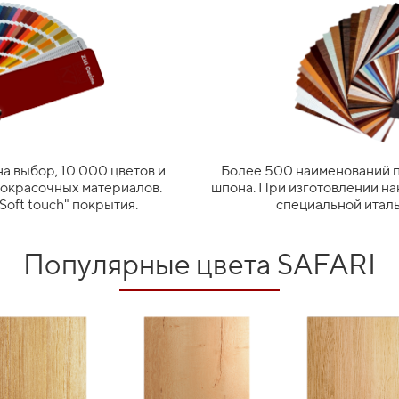
дуально подбирается фурнитура. От петель и ручек до авт
та и потребностей владельца. Вы не переплачиваете за фур
 позволяют нам дать заказчику адекватную цену на комплект
итальянских и российских производителей. Все прозрачно.
на выбор, 10 000 цветов и
Более 500 наименований п
ФУРНИТУРА ВАЖНЫЙ
МА
кокрасочных материалов.
шпона. При изготовлении на
робнее
Подробнее
ПОМОЩНИК
УГОЛ
Soft touch" покрытия.
специальной италь
Популярные цвета SAFARI