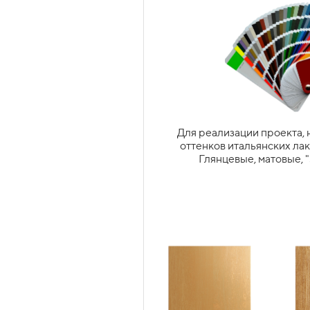
Для каждого проекта индиви
механизмов. С учетом бюдже
специальные условия фабрики
Для реализации проекта, 
оттенков итальянских ла
ЯЩИКИ TANDEMBOX
Под
Глянцевые, матовые, "