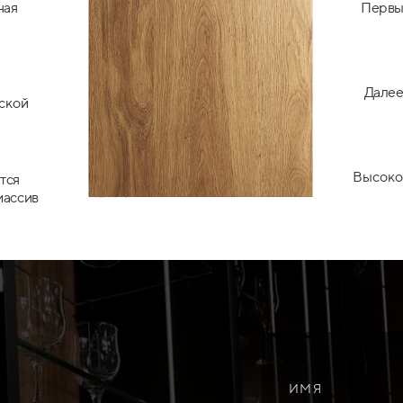
ная
Первый
Далее
ской
Высоко
тся
массив
ИМЯ