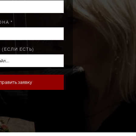
НА *
 (ЕСЛИ ЕСТЬ)
йл...
править заявку