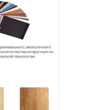
оматических серво-приводных
нитуру при заказе. Объёмы и
ующие австрийских, немецких,
ремиального, экологичного
ГИЧЕСКИЕ
носится мастером вручную по
Подробнее
КИ НА КУХНЕ
янской технологии.